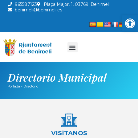
965587123
Plaça Major, 1, 03769, Benimeli
benimeli@benimeli.es
Abrir
Directorio Municipal
Portada
»
Directorio
VISÍTANOS