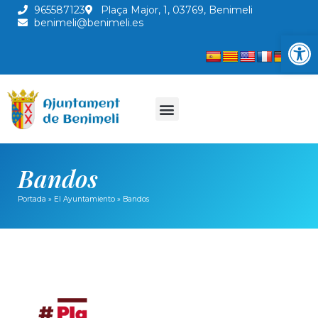
965587123
Plaça Major, 1, 03769, Benimeli
benimeli@benimeli.es
Abrir
Bandos
Portada
»
El Ayuntamiento
»
Bandos