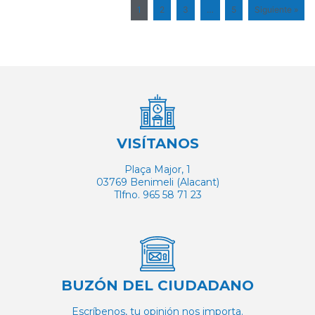
1
2
3
…
5
Siguiente »
VISÍTANOS
Plaça Major, 1
03769 Benimeli (Alacant)
Tlfno. 965 58 71 23
BUZÓN DEL CIUDADANO
Escríbenos, tu opinión nos importa.