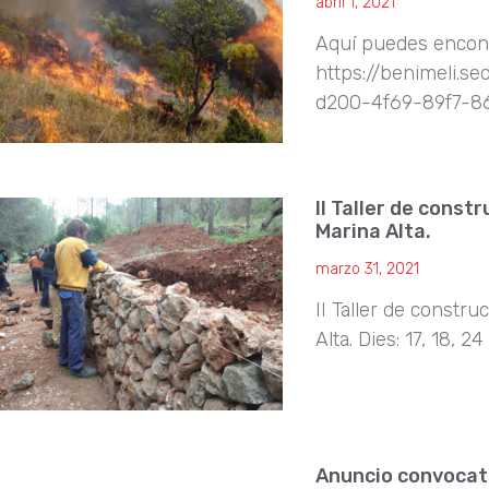
abril 1, 2021
Aquí puedes encont
https://benimeli.s
d200-4f69-89f7-86
II Taller de const
Marina Alta.
marzo 31, 2021
II Taller de constru
Alta. Dies: 17, 18, 24
Anuncio convocato