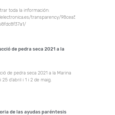
rar toda la información:
edelectronica.es/transparency/98cea593-
8fdc8f37a1/
rucció de pedra seca 2021 a la
cció de pedra seca 2021 a la Marina
 i 25 d’abril i 1 i 2 de maig.
ria de las ayudas paréntesis