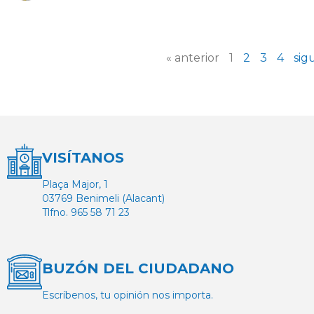
« anterior
1
2
3
4
sig
VISÍTANOS
Plaça Major, 1
03769 Benimeli (Alacant)
Tlfno. 965 58 71 23
BUZÓN DEL CIUDADANO
Escríbenos, tu opinión nos importa.