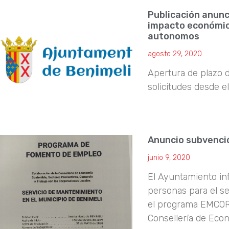
Publicación anunc
impacto económico
autonomos
agosto 29, 2020
Apertura de plazo d
solicitudes desde e
Anuncio subvenc
junio 9, 2020
El Ayuntamiento in
personas para el s
el programa EMCORP
Consellería de Eco