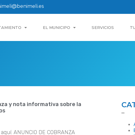
imeli@benimeli.es
TAMIENTO
EL MUNICIPO
SERVICIOS
T
CA
za y nota informativa sobre la
os
–
ón aquí: ANUNCIO DE COBRANZA