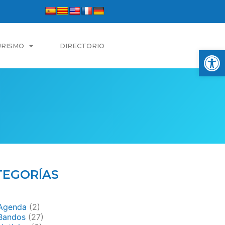
URISMO
DIRECTORIO
Abrir
TEGORÍAS
Agenda
(2)
Bandos
(27)