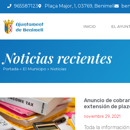
965587123
Plaça Major, 1, 03769, Benimeli
ben
INICIO
EL AYUN
Noticias recientes
Portada
»
El Municipo
»
Noticias
Anuncio de cobran
extensión de plaz
noviembre 29, 2021
Toda la informaci