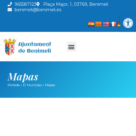
965587123
Plaça Major, 1, 03769, Benimeli
benimeli@benimeli.es
Abrir
Mapas
Portada
»
El Municipo
»
Mapas